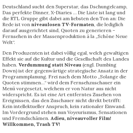
Deutschland sucht den Superstar, das Dschungelcamp,
Das perfekte Dinner, X-Diaries … Die Liste ist lang und
die RTL Gruppe gibt dabei am liebsten den Ton an: Die
Rede ist von
niveaulosen TV-Formaten
, die lediglich
darauf ausgerichtet sind, Quoten zu generieren –
Fernsehen in der Massenproduktion á la „Schöne Neue
Welt“.
Den Produzenten ist dabei völlig egal, welch gewaltigen
Effekt sie auf die Kultur und die Gesellschaft des Landes
haben.
Verdummung statt Niveau
(engl. Dumbing
Down) ist der gegenwärtige strategische Ansatz in der
Programmplanung. Frei nach dem Motto „Solange die
Quoten stimmen…“ wird dem Fernsehzuschauer ein
Menü vorgesetzt, welchem er von Natur aus nicht
widerspricht. Es ist eine Art entferntes Zusehen von
Ereignissen, das den Zuschauer nicht direkt betrifft:
Kein intellektueller Anspruch, kein rationaler Einwand.
Im Vordergrund stehen nun Voyeurismus, Sensationen
und Fremdschämen.
Adieu, niveauvoller Film!
Willkommen, Trash TV!