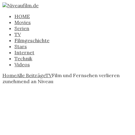
HOME
Movies
Serien
TV
Filmgeschichte
Stars
Internet
Technik
Videos
Home
Alle Beiträge
TV
Film und Fernsehen verlieren
zunehmend an Niveau