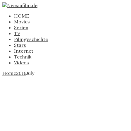
HOME
Movies
Serien
TV
Filmgeschichte
Stars
Internet
Technik
Videos
Home
2016
July