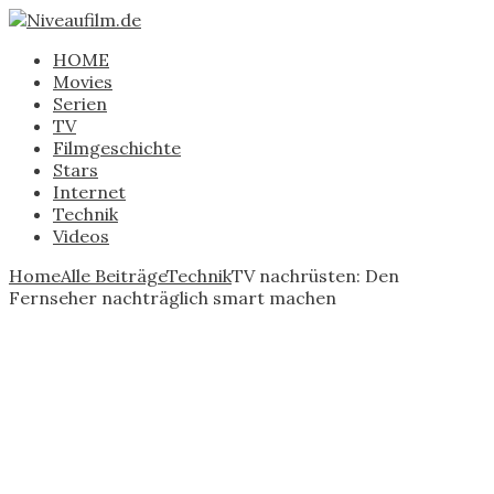
HOME
Movies
Serien
TV
Filmgeschichte
Stars
Internet
Technik
Videos
Home
Alle Beiträge
Technik
TV nachrüsten: Den
Fernseher nachträglich smart machen