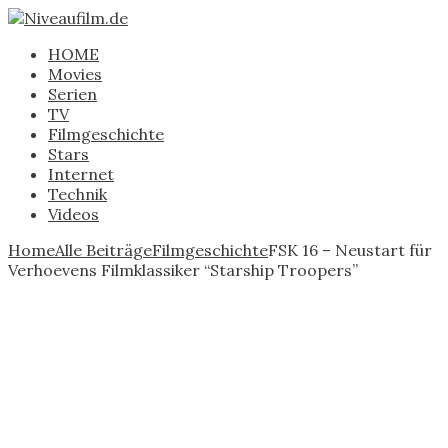
HOME
Movies
Serien
TV
Filmgeschichte
Stars
Internet
Technik
Videos
Home
Alle Beiträge
Filmgeschichte
FSK 16 – Neustart für
Verhoevens Filmklassiker “Starship Troopers”