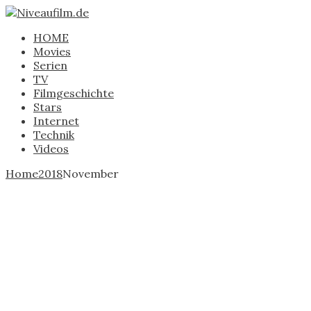
HOME
Movies
Serien
TV
Filmgeschichte
Stars
Internet
Technik
Videos
Home
2018
November