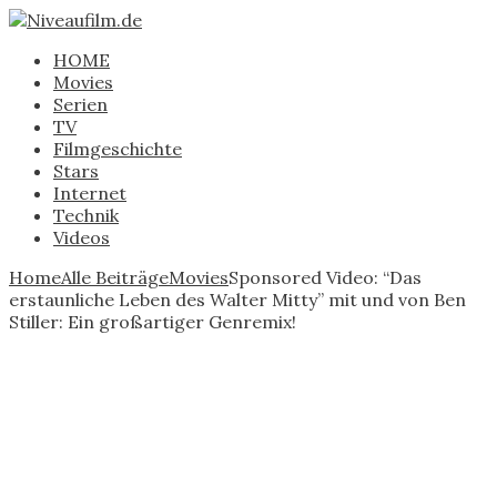
HOME
Movies
Serien
TV
Filmgeschichte
Stars
Internet
Technik
Videos
Home
Alle Beiträge
Movies
Sponsored Video: “Das
erstaunliche Leben des Walter Mitty” mit und von Ben
Stiller: Ein großartiger Genremix!