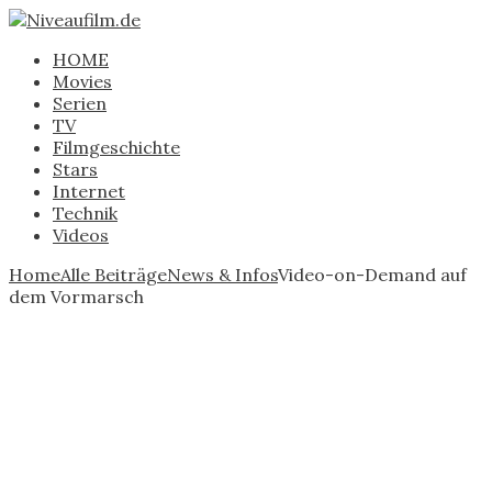
HOME
Movies
Serien
TV
Filmgeschichte
Stars
Internet
Technik
Videos
Home
Alle Beiträge
News & Infos
Video-on-Demand auf
dem Vormarsch