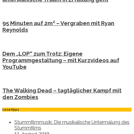
95 Minuten auf 2m² – Vergraben mit Ryan
Reynolds
Dem „LOP“ zum Trotz: Eigene
Programmgestaltung – mit Kurzvideos auf
YouTube
The Walking Dead – tagtäglicher Kampf mit
den Zombies
Lesetipps
Stummfilmmusik: Die musikalische Untermalung des
Stummfilms
12. August 2019